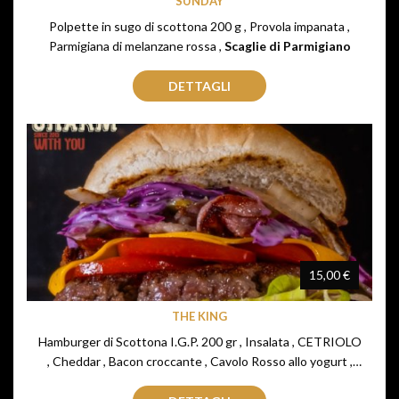
SUNDAY
Polpette in sugo di scottona 200 g , Provola impanata ,
Parmigiana di melanzane rossa ,
Scaglie di Parmigiano
DETTAGLI
15,00 €
THE KING
Hamburger di Scottona I.G.P. 200 gr , Insalata , CETRIOLO
, Cheddar , Bacon croccante , Cavolo Rosso allo yogurt ,
Cipolla piastrata