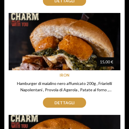
DETTAGLI
15,00 €
IRON
Hamburger di maialino nero affumicato 200g , Friarielli
Napolentani , Provola di Agerola , Patate al forno ,
Jalapenos , Maionese all'aglio
DETTAGLI