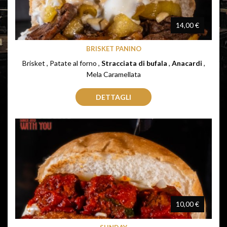
14,00 €
BRISKET PANINO
Brisket , Patate al forno ,
Stracciata di bufala
,
Anacardi
,
Mela Caramellata
DETTAGLI
10,00 €