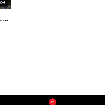
00 €
IT