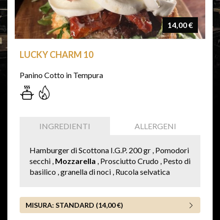
14,00 €
LUCKY CHARM 10
Panino Cotto in Tempura
INGREDIENTI
ALLERGENI
Hamburger di Scottona I.G.P. 200 gr , Pomodori
secchi ,
Mozzarella
, Prosciutto Crudo , Pesto di
basilico , granella di noci , Rucola selvatica
MISURA:
STANDARD (14,00 €)