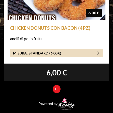
6,00 €
CHICKEN DONUTS CON BACON (4 PZ)
anelli di pollo fritti
MISURA:
STANDARD (6,00 €)
6,00 €
IT
Powered by